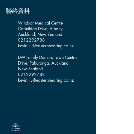
聯絡資料
Windsor Medical Centre
Corinthian Drive, Albany,
Auckland, New Zealand
0212292788
kevin.liu@easternhearing.co.nz
DW Family Doctors Town Centre
Drive, Pakuranga, Auckland,
New Zealand
0212292788
kevin.liu@easternhearing.co.nz