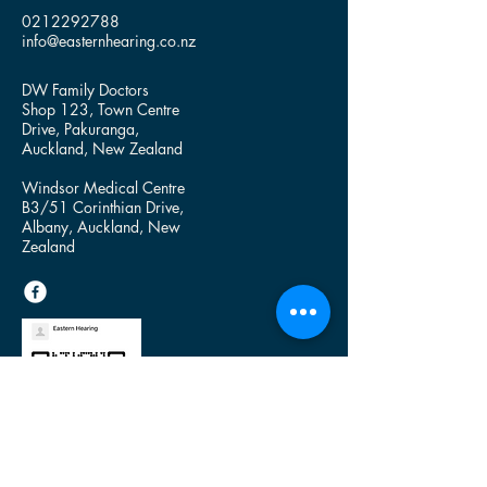
0212292788
info@easternhearing.co.nz
DW Family Doctors
Shop 123, Town Centre
Drive, Pakuranga,
Auckland, New Zealand
Windsor Medical Centre
B3/51 Corinthian Drive,
Albany, Auckland, New
Zealand