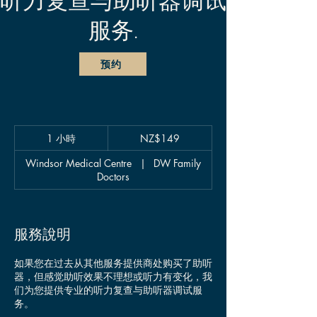
听力复查与助听器调试
服务.
预约
149
1 小時
1
NZ$149
新
西
小
兰
Windsor Medical Centre
|
DW Family
元
Doctors
服務說明
如果您在过去从其他服务提供商处购买了助听
器，但感觉助听效果不理想或听力有变化，我
们为您提供专业的听力复查与助听器调试服
务。